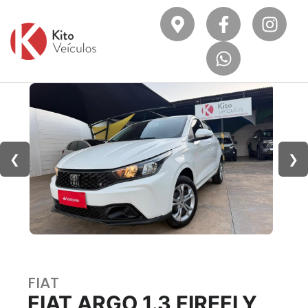
❮
❯
FIAT
FIAT ARGO 1.3 FIREFLY