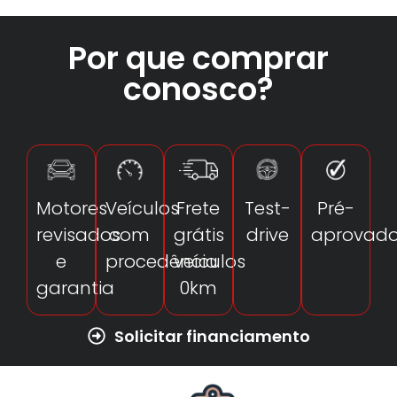
Por que comprar
conosco?
Motores
Veículos
Frete
Test-
Pré-
revisados
com
grátis
drive
aprovad
e
procedência
veículos
garantia
0km
Solicitar financiamento