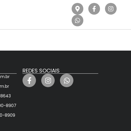
REDES SOCIAIS
om.br
om.br
-8643
400-8907
400-8909