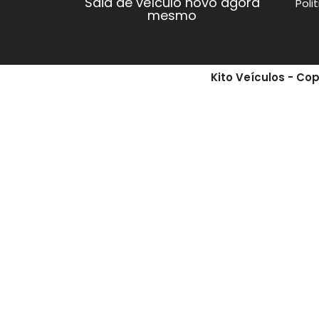
Saia de veículo novo agora
Poli
mesmo
Kito Veículos - Co