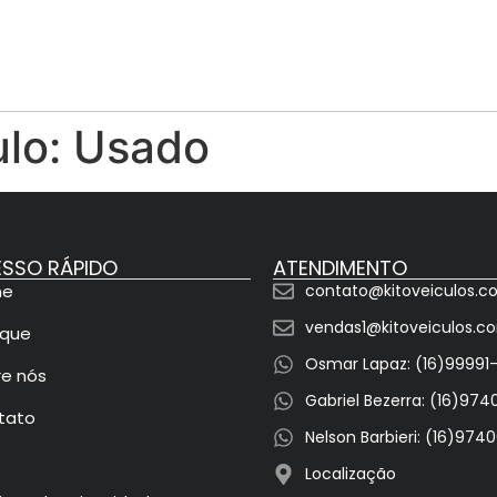
ulo:
Usado
SSO RÁPIDO
ATENDIMENTO
me
contato@kitoveiculos.c
vendas1@kitoveiculos.c
oque
Osmar Lapaz: (16)99991
re nós
Gabriel Bezerra: (16)97
tato
Nelson Barbieri: (16)97
Localização